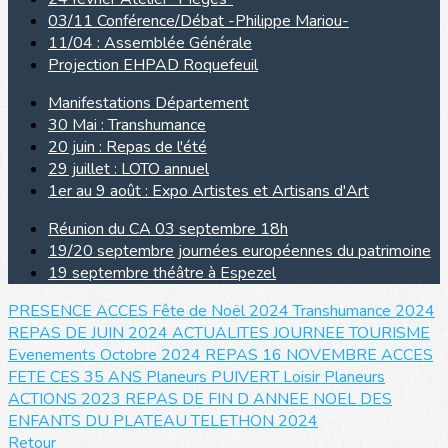
03/11 Conférence/Débat -Philippe Mariou-
11/04 : Assemblée Générale
Projection EHPAD Roquefeuil
Manifestations Département
30 Mai : Transhumance
20 juin : Repas de l'été
29 juillet : LOTO annuel
1er au 9 août : Expo Artistes et Artisans d'Art
Réunion du CA 03 septembre 18h
19/20 septembre journées européennes du patrimoine
19 septembre théâtre à Espezel
PRESENCE ACCES
Fête de Noël 2024
Transhumance 2024
REPAS DE JUIN 2024
ACTUALITES JOURNEE TOURISME
Evenements Octobre 2024
REPAS 16 NOVEMBRE
ACCES
FETE CES 35 ANS
Planeurs PUIVERT
Loisir Planeurs
ACTIONS 2023
REPAS DE FIN D ANNEE
NOEL DES
ENFANTS DU PLATEAU
TELETHON 2024
Retour