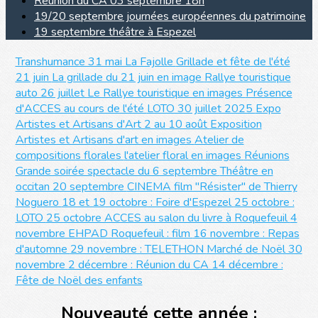
Réunion du CA 03 septembre 18h
19/20 septembre journées européennes du patrimoine
19 septembre théâtre à Espezel
Transhumance 31 mai La Fajolle
Grillade et fête de l'été
21 juin
La grillade du 21 juin en image
Rallye touristique
auto 26 juillet
Le Rallye touristique en images
Présence
d'ACCES au cours de l'été
LOTO 30 juillet 2025
Expo
Artistes et Artisans d'Art 2 au 10 août
Exposition
Artistes et Artisans d'art en images
Atelier de
compositions florales
l'atelier floral en images
Réunions
Grande soirée spectacle du 6 septembre
Théâtre en
occitan 20 septembre
CINEMA film "Résister" de Thierry
Noguero
18 et 19 octobre : Foire d'Espezel
25 octobre :
LOTO
25 octobre ACCES au salon du livre à Roquefeuil
4
novembre EHPAD Roquefeuil : film
16 novembre : Repas
d'automne
29 novembre : TELETHON
Marché de Noël 30
novembre
2 décembre : Réunion du CA
14 décembre :
Fête de Noël des enfants
Nouveauté cette année :