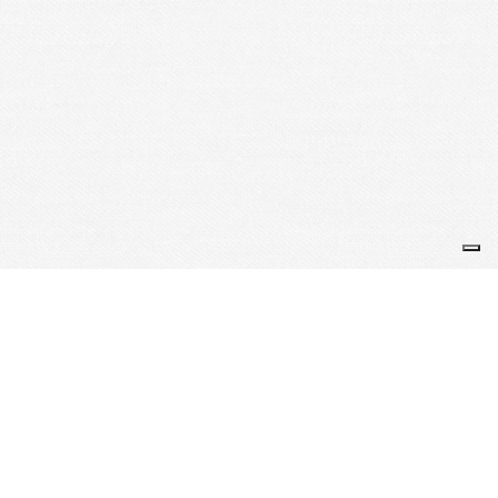
Je m'abonne à la newsletter
OK
Plan du site
Licences
Mentions légales
CGUV
Paramétrer vos cookies