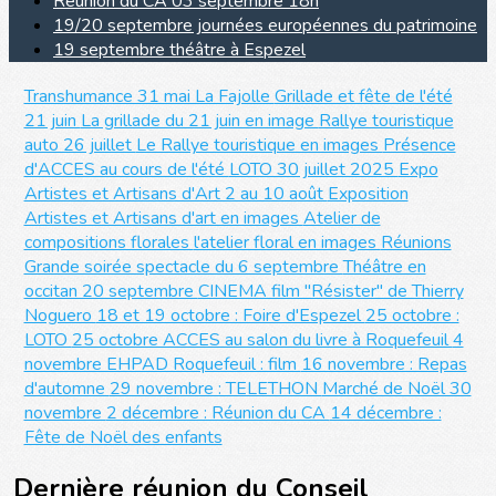
Réunion du CA 03 septembre 18h
19/20 septembre journées européennes du patrimoine
19 septembre théâtre à Espezel
Transhumance 31 mai La Fajolle
Grillade et fête de l'été
21 juin
La grillade du 21 juin en image
Rallye touristique
auto 26 juillet
Le Rallye touristique en images
Présence
d'ACCES au cours de l'été
LOTO 30 juillet 2025
Expo
Artistes et Artisans d'Art 2 au 10 août
Exposition
Artistes et Artisans d'art en images
Atelier de
compositions florales
l'atelier floral en images
Réunions
Grande soirée spectacle du 6 septembre
Théâtre en
occitan 20 septembre
CINEMA film "Résister" de Thierry
Noguero
18 et 19 octobre : Foire d'Espezel
25 octobre :
LOTO
25 octobre ACCES au salon du livre à Roquefeuil
4
novembre EHPAD Roquefeuil : film
16 novembre : Repas
d'automne
29 novembre : TELETHON
Marché de Noël 30
novembre
2 décembre : Réunion du CA
14 décembre :
Fête de Noël des enfants
Dernière réunion du Conseil