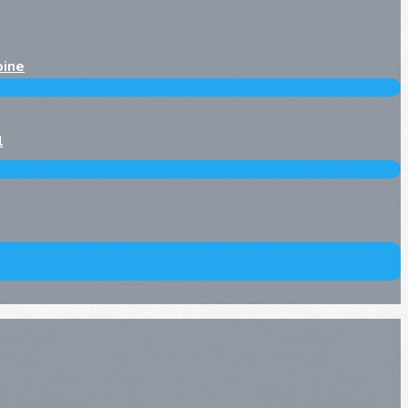
oine
l