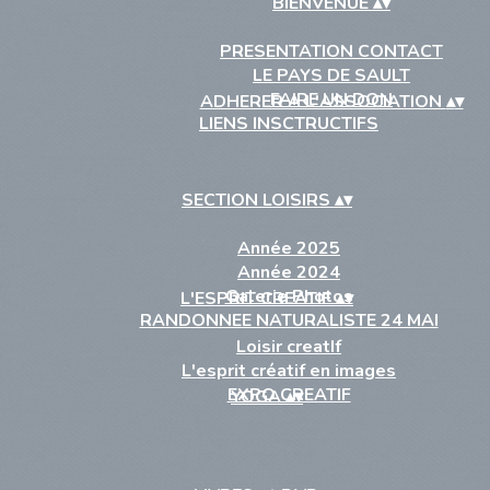
BIENVENUE
▴
▾
PRESENTATION CONTACT
LE PAYS DE SAULT
FAIRE UN DON
ADHERER A L'ASSOCIATION
▴
▾
LIENS INSCTRUCTIFS
SECTION LOISIRS
▴
▾
Année 2025
Année 2024
Galerie Photos
L'ESPRIT CREATIF
▴
▾
RANDONNEE NATURALISTE 24 MAI
Loisir creatIf
L'esprit créatif en images
EXPO CREATIF
YOGA
▴
▾