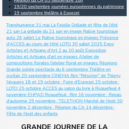
Réunion du CA 03 septembre 18h
19/20 septembre journées européennes du patrimoine
19 septembre théâtre à Espezel
Transhumance 31 mai La Fajolle
Grillade et fête de l'été
21 juin
La grillade du 21 juin en image
Rallye touristique
auto 26 juillet
Le Rallye touristique en images
Présence
d'ACCES au cours de l'été
LOTO 30 juillet 2025
Expo
Artistes et Artisans d'Art 2 au 10 août
Exposition
Artistes et Artisans d'art en images
Atelier de
compositions florales
l'atelier floral en images
Réunions
Grande soirée spectacle du 6 septembre
Théâtre en
occitan 20 septembre
CINEMA film "Résister" de Thierry
Noguero
18 et 19 octobre : Foire d'Espezel
25 octobre :
LOTO
25 octobre ACCES au salon du livre à Roquefeuil
4
novembre EHPAD Roquefeuil : film
16 novembre : Repas
d'automne
29 novembre : TELETHON
Marché de Noël 30
novembre
2 décembre : Réunion du CA
14 décembre :
Fête de Noël des enfants
GRANDE JOURNEE DE LA