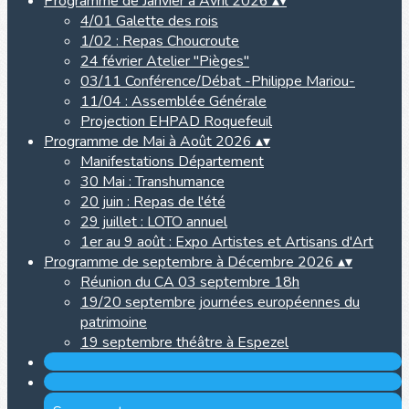
Programme de Janvier à Avril 2026
▴
▾
4/01 Galette des rois
1/02 : Repas Choucroute
24 février Atelier "Pièges"
03/11 Conférence/Débat -Philippe Mariou-
11/04 : Assemblée Générale
Projection EHPAD Roquefeuil
Programme de Mai à Août 2026
▴
▾
Manifestations Département
30 Mai : Transhumance
20 juin : Repas de l'été
29 juillet : LOTO annuel
1er au 9 août : Expo Artistes et Artisans d'Art
Programme de septembre à Décembre 2026
▴
▾
Réunion du CA 03 septembre 18h
19/20 septembre journées européennes du
patrimoine
19 septembre théâtre à Espezel