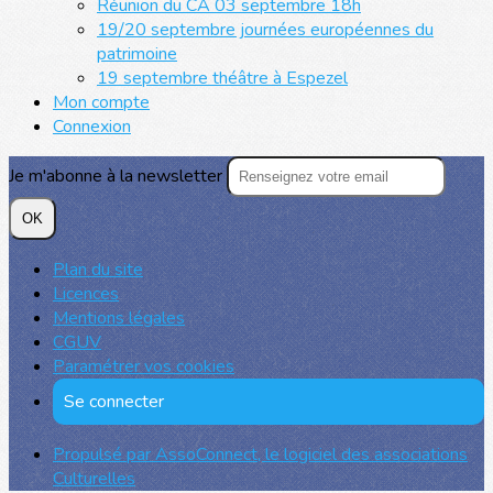
Réunion du CA 03 septembre 18h
19/20 septembre journées européennes du
patrimoine
19 septembre théâtre à Espezel
Mon compte
Connexion
Je m'abonne à la newsletter
OK
Plan du site
Licences
Mentions légales
CGUV
Paramétrer vos cookies
Se connecter
Propulsé par AssoConnect, le logiciel des associations
Culturelles