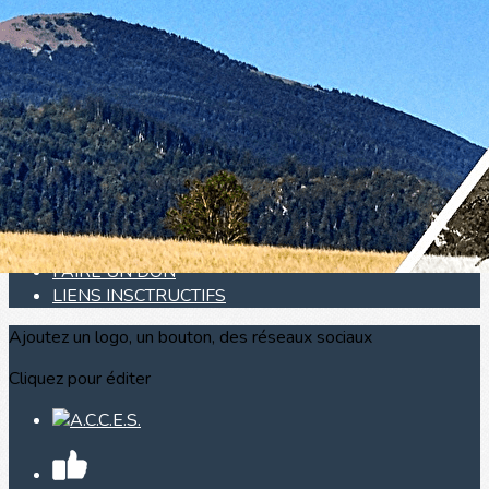
Exporter les lignes sélectionnées
Exporter toutes les colonnes
Exporter uniquement les colonnes affichées
Menu
<
>
PRESENTATION CONTACT
LE PAYS DE SAULT
FAIRE UN DON
LIENS INSCTRUCTIFS
Ajoutez un logo, un bouton, des réseaux sociaux
Cliquez pour éditer