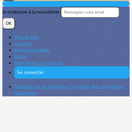
Je m'abonne à la newsletter
OK
Plan du site
Licences
Mentions légales
CGUV
Paramétrer vos cookies
Se connecter
Propulsé par AssoConnect, le logiciel des associations
Culturelles