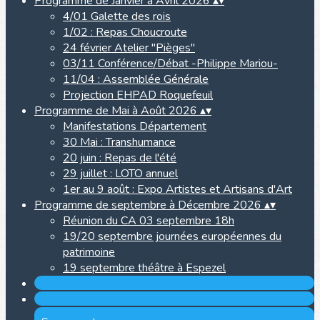
Programme de Janvier à Avril 2026
▴
▾
4/01 Galette des rois
1/02 : Repas Choucroute
24 février Atelier "Pièges"
03/11 Conférence/Débat -Philippe Mariou-
11/04 : Assemblée Générale
Projection EHPAD Roquefeuil
Programme de Mai à Août 2026
▴
▾
Manifestations Département
30 Mai : Transhumance
20 juin : Repas de l'été
29 juillet : LOTO annuel
1er au 9 août : Expo Artistes et Artisans d'Art
Programme de septembre à Décembre 2026
▴
▾
Réunion du CA 03 septembre 18h
19/20 septembre journées européennes du
patrimoine
19 septembre théâtre à Espezel