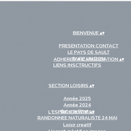
BIENVENUE
▴
▾
PRESENTATION CONTACT
LE PAYS DE SAULT
FAIRE UN DON
ADHERER A L'ASSOCIATION
▴
▾
LIENS INSCTRUCTIFS
SECTION LOISIRS
▴
▾
Année 2025
Année 2024
Galerie Photos
L'ESPRIT CREATIF
▴
▾
RANDONNEE NATURALISTE 24 MAI
Loisir creatIf