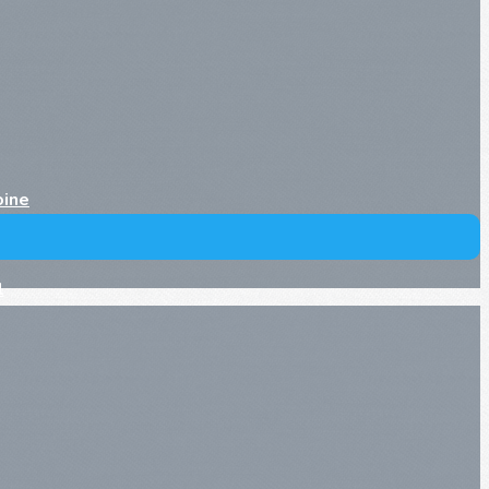
oine
l