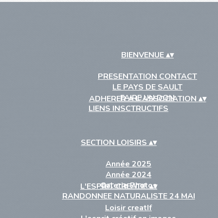
BIENVENUE
▴
▾
PRESENTATION CONTACT
LE PAYS DE SAULT
FAIRE UN DON
ADHERER A L'ASSOCIATION
▴
▾
LIENS INSCTRUCTIFS
SECTION LOISIRS
▴
▾
Année 2025
Année 2024
Galerie Photos
L'ESPRIT CREATIF
▴
▾
RANDONNEE NATURALISTE 24 MAI
Loisir creatIf