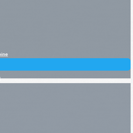
oine
l