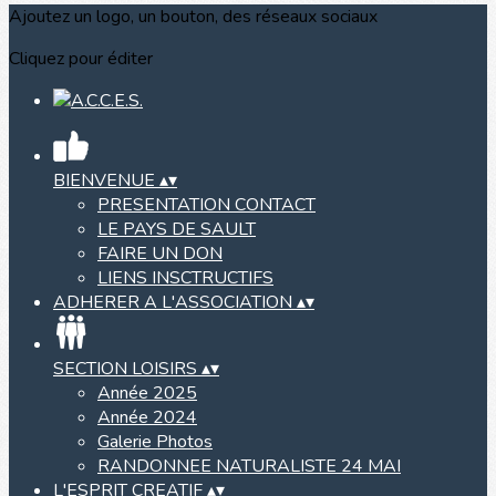
Ajoutez un logo, un bouton, des réseaux sociaux
Cliquez pour éditer
BIENVENUE
▴
▾
PRESENTATION CONTACT
LE PAYS DE SAULT
FAIRE UN DON
LIENS INSCTRUCTIFS
ADHERER A L'ASSOCIATION
▴
▾
SECTION LOISIRS
▴
▾
Année 2025
Année 2024
Galerie Photos
RANDONNEE NATURALISTE 24 MAI
L'ESPRIT CREATIF
▴
▾