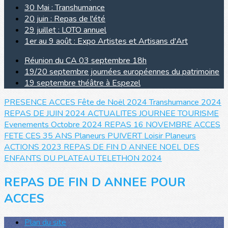
30 Mai : Transhumance
20 juin : Repas de l'été
29 juillet : LOTO annuel
1er au 9 août : Expo Artistes et Artisans d'Art
Réunion du CA 03 septembre 18h
19/20 septembre journées européennes du patrimoine
19 septembre théâtre à Espezel
PRESENCE ACCES
Fête de Noël 2024
Transhumance 2024
REPAS DE JUIN 2024
ACTUALITES JOURNEE TOURISME
Evenements Octobre 2024
REPAS 16 NOVEMBRE
ACCES
FETE CES 35 ANS
Planeurs PUIVERT
Loisir Planeurs
ACTIONS 2023
REPAS DE FIN D ANNEE
NOEL DES
ENFANTS DU PLATEAU
TELETHON 2024
REPAS DE FIN D ANNEE POUR
ACCES
Plan du site