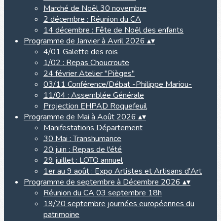
Marché de Noël 30 novembre
2 décembre : Réunion du CA
14 décembre : Fête de Noël des enfants
Programme de Janvier à Avril 2026
▴
▾
4/01 Galette des rois
1/02 : Repas Choucroute
24 février Atelier "Pièges"
03/11 Conférence/Débat -Philippe Mariou-
11/04 : Assemblée Générale
Projection EHPAD Roquefeuil
Programme de Mai à Août 2026
▴
▾
Manifestations Département
30 Mai : Transhumance
20 juin : Repas de l'été
29 juillet : LOTO annuel
1er au 9 août : Expo Artistes et Artisans d'Art
Programme de septembre à Décembre 2026
▴
▾
Réunion du CA 03 septembre 18h
19/20 septembre journées européennes du
patrimoine