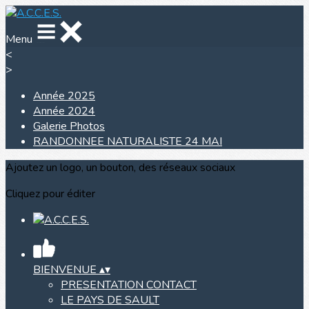
Menu
<
>
Année 2025
Année 2024
Galerie Photos
RANDONNEE NATURALISTE 24 MAI
Ajoutez un logo, un bouton, des réseaux sociaux
Cliquez pour éditer
BIENVENUE
▴
▾
PRESENTATION CONTACT
LE PAYS DE SAULT