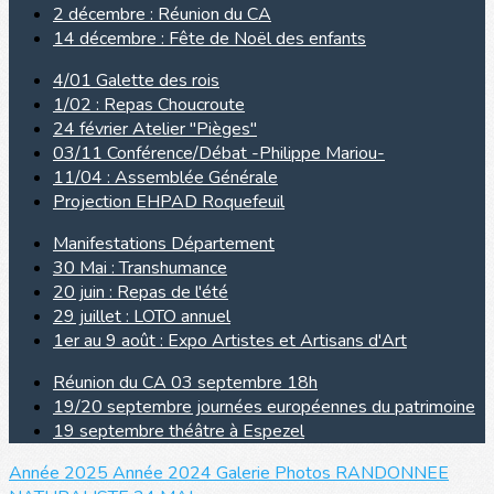
2 décembre : Réunion du CA
14 décembre : Fête de Noël des enfants
4/01 Galette des rois
1/02 : Repas Choucroute
24 février Atelier "Pièges"
03/11 Conférence/Débat -Philippe Mariou-
11/04 : Assemblée Générale
Projection EHPAD Roquefeuil
Manifestations Département
30 Mai : Transhumance
20 juin : Repas de l'été
29 juillet : LOTO annuel
1er au 9 août : Expo Artistes et Artisans d'Art
Réunion du CA 03 septembre 18h
19/20 septembre journées européennes du patrimoine
19 septembre théâtre à Espezel
Année 2025
Année 2024
Galerie Photos
RANDONNEE