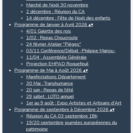
Marché de Noël 30 novembre
2 décembre : Réunion du CA
14 décembre : Fête de Noël des enfants
Programme de Janvier à Avril 2026
▴
▾
4/01 Galette des rois
1/02 : Repas Choucroute
24 février Atelier "Pièges"
03/11 Conférence/Débat -Philippe Mariou-
11/04 : Assemblée Générale
Projection EHPAD Roquefeuil
Programme de Mai à Août 2026
▴
▾
Manifestations Département
30 Mai : Transhumance
20 juin : Repas de l'été
29 juillet : LOTO annuel
1er au 9 août : Expo Artistes et Artisans d'Art
Programme de septembre à Décembre 2026
▴
▾
Réunion du CA 03 septembre 18h
19/20 septembre journées européennes du
patrimoine