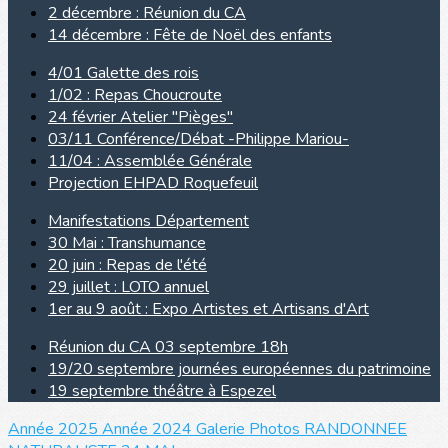
2 décembre : Réunion du CA
14 décembre : Fête de Noël des enfants
4/01 Galette des rois
1/02 : Repas Choucroute
24 février Atelier "Pièges"
03/11 Conférence/Débat -Philippe Mariou-
11/04 : Assemblée Générale
Projection EHPAD Roquefeuil
Manifestations Département
30 Mai : Transhumance
20 juin : Repas de l'été
29 juillet : LOTO annuel
1er au 9 août : Expo Artistes et Artisans d'Art
Réunion du CA 03 septembre 18h
19/20 septembre journées européennes du patrimoine
19 septembre théâtre à Espezel
Année 2025
Année 2024
Galerie Photos
RANDONNEE