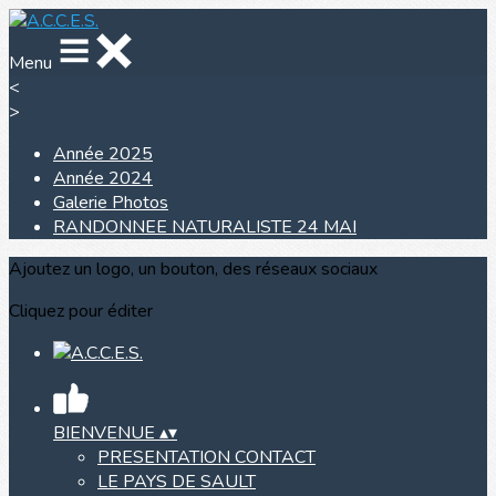
Menu
<
>
Année 2025
Année 2024
Galerie Photos
RANDONNEE NATURALISTE 24 MAI
Ajoutez un logo, un bouton, des réseaux sociaux
Cliquez pour éditer
BIENVENUE
▴
▾
PRESENTATION CONTACT
LE PAYS DE SAULT