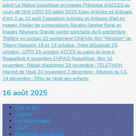
juillet
Le Rallye touristique en images
Présence d'ACCES au
cours de l'été
LOTO 30 juillet 2025
Expo Artistes et Artisans
d'Art 2 au 10 août
Exposition Artistes et Artisans d'art en
images
Atelier de compositions florales
l'atelier floral en
images
Réunions
Grande soirée spectacle du 6 septembre
Théâtre en occitan 20 septembre
CINEMA film "Résister" de
Thierry Noguero
18 et 19 octobre : Foire d'Espezel
25
octobre : LOTO
25 octobre ACCES au salon du livre à
Roquefeuil
4 novembre EHPAD Roquefeuil : film
16
novembre : Repas d'automne
29 novembre : TELETHON
Marché de Noël 30 novembre
2 décembre : Réunion du CA
14 décembre : Fête de Noël des enfants
16 août 2025
Plan du site
Licences
Mentions légales
CGUV
Paramétrer vos cookies