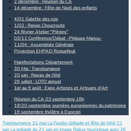
2 décembre : Réunion du CA
14 décembre : Fête de Noël des enfants
4/01 Galette des rois
1/02 : Repas Choucroute
24 février Atelier "Pièges"
03/11 Conférence/Débat -Philippe Mariou-
11/04 : Assemblée Générale
Projection EHPAD Roquefeuil
Manifestations Département
30 Mai : Transhumance
20 juin : Repas de l'été
29 juillet : LOTO annuel
1er au 9 août : Expo Artistes et Artisans d'Art
Réunion du CA 03 septembre 18h
19/20 septembre journées européennes du patrimoine
19 septembre théâtre à Espezel
Transhumance 31 mai La Fajolle
Grillade et fête de l'été 21
juin
La grillade du 21 juin en image
Rallye touristique auto 26