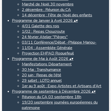
Marché de Noël 30 novembre
2 décembre : Réunion du CA
14 décembre : Fête de Noël des enfants
Programme de Janvier à Avril 2026
▴
▾
4/01 Galette des rois
1/02 : Repas Choucroute
24 février Atelier "Pièges"
03/11 Conférence/Débat -Philippe Mariou-
11/04 : Assemblée Générale
Projection EHPAD Roquefeuil
Programme de Mai à Août 2026
▴
▾
Manifestations Département
30 Mai : Transhumance
20 juin : Repas de l'été
29 juillet : LOTO annuel
1er au 9 août : Expo Artistes et Artisans d'Art
Programme de septembre à Décembre 2026
▴
▾
Réunion du CA 03 septembre 18h
19/20 septembre journées européennes du
patrimoine