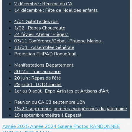
2 décembre : Réunion du CA
14 décembre : Fête de Noël des enfants
4/01 Galette des rois
1/02 : Repas Choucroute
24 février Atelier "Pièges"
03/11 Conférence/Débat -Philippe Mariou-
11/04 : Assemblée Générale
Projection EHPAD Roquefeuil
Manifestations Département
30 Mai : Transhumance
20 juin : Repas de l'été
29 juillet : LOTO annuel
1er au 9 août : Expo Artistes et Artisans d'Art
Réunion du CA 03 septembre 18h
19/20 septembre journées européennes du patrimoine
19 septembre théâtre à Espezel
Année 2025
Année 2024
Galerie Photos
RANDONNEE