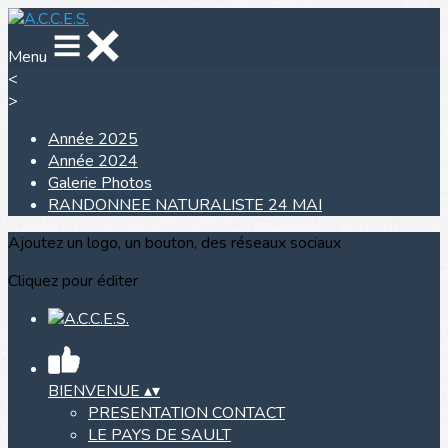
Menu
<
>
Année 2025
Année 2024
Galerie Photos
RANDONNEE NATURALISTE 24 MAI
Ajoutez un logo, un bouton, des réseaux sociaux
Cliquez pour éditer
BIENVENUE
▴
▾
PRESENTATION CONTACT
LE PAYS DE SAULT