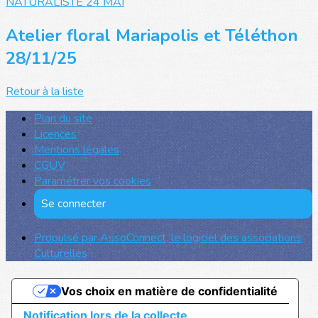
NATURALISTE 24 MAI
Atelier floral Mariapolis et Téléthon
28/11/25
Retour à la liste
Plan du site
Licences
Mentions légales
CGUV
Paramétrer vos cookies
Se connecter
Propulsé par AssoConnect, le logiciel des associations
Culturelles
Vos choix en matière de confidentialité
Notification lors de la collecte